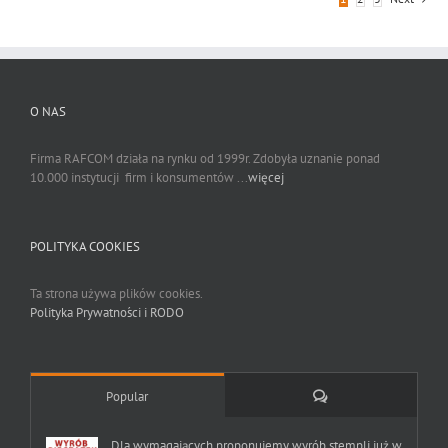
O NAS
Firma RAFCOM działa na rynku od 1999r. Zdobyła uznanie ponad
10.000 instytucji firm i konsumentów ...
więcej
POLITYKA COOKIES
Ta strona używa plików cookies.
Polityka Prywatności i RODO
Comments
Popular
Dla wymagających proponujemy wyrób stempli już w