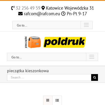
Skip
to
32 256 49 59
Katowice Wojewódzka 31
content
rafcom@rafcom.eu
Pn-Pt 9-17
Go to...
Go to...
pieczątka kieszonkowa
Search
for: