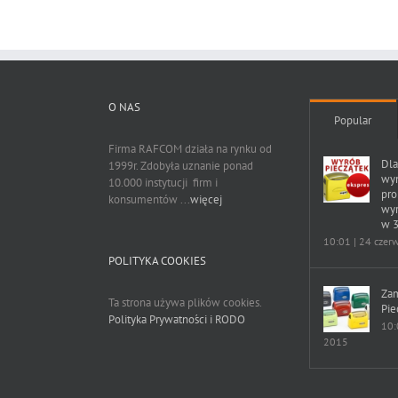
O NAS
Popular
Firma RAFCOM działa na rynku od
Dla
1999r. Zdobyła uznanie ponad
wy
10.000 instytucji firm i
pr
konsumentów ...
więcej
wyr
w 3
10:01 | 24 czer
POLITYKA COOKIES
Za
Ta strona używa plików cookies.
Pie
Polityka Prywatności i RODO
10:
2015