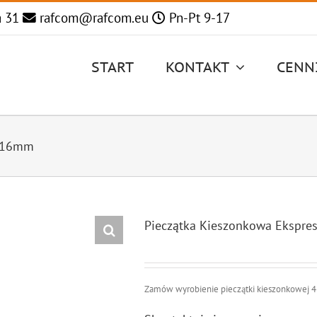
a 31
rafcom@rafcom.eu
Pn-Pt 9-17
START
KONTAKT
CENN
5x16mm
Pieczątka Kieszonkowa Ekspre
Zamów wyrobienie pieczątki kieszonkowej 4