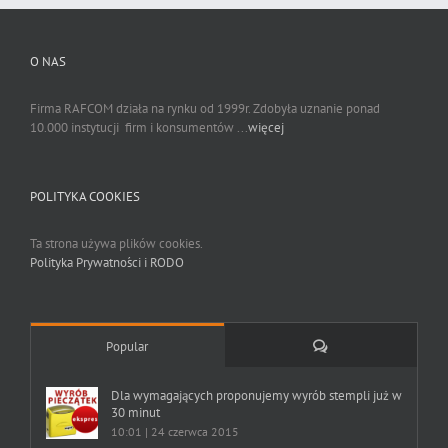
O NAS
Firma RAFCOM działa na rynku od 1999r. Zdobyła uznanie ponad
10.000 instytucji firm i konsumentów ...
więcej
POLITYKA COOKIES
Ta strona używa plików cookies.
Polityka Prywatności i RODO
Comments
Popular
Dla wymagających proponujemy wyrób stempli już w
30 minut
10:01 | 24 czerwca 2015