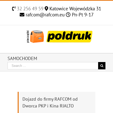
Skip
to
32 256 49 59
Katowice Wojewódzka 31
content
rafcom@rafcom.eu
Pn-Pt 9-17
SAMOCHODEM
Search
for:
Dojazd do firmy RAFCOM od
Dworca PKP i Kina RIALTO