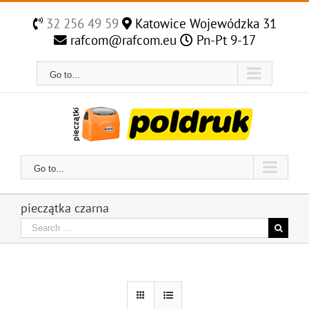
Skip
to
32 256 49 59
Katowice Wojewódzka 31
content
rafcom@rafcom.eu
Pn-Pt 9-17
Go to...
Go to...
pieczątka czarna
Search
for: