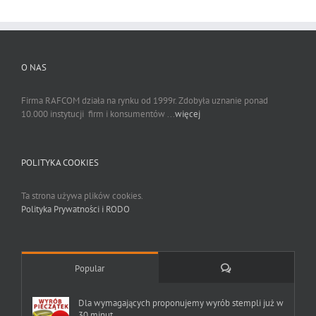
O NAS
Firma RAFCOM działa na rynku od 1999r. Zdobyła uznanie ponad
10.000 instytucji firm i konsumentów ...
więcej
POLITYKA COOKIES
Ta strona używa plików cookies.
Polityka Prywatności i RODO
Comments
Popular
Dla wymagających proponujemy wyrób stempli już w
30 minut