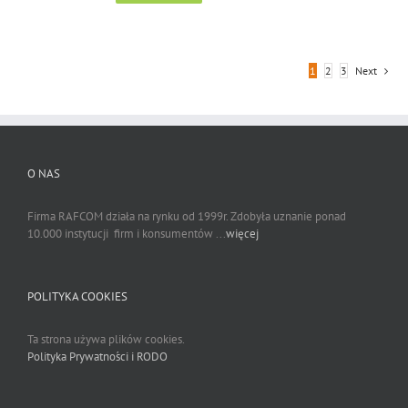
1
2
3
Next
O NAS
Firma RAFCOM działa na rynku od 1999r. Zdobyła uznanie ponad
10.000 instytucji firm i konsumentów ...
więcej
POLITYKA COOKIES
Ta strona używa plików cookies.
Polityka Prywatności i RODO