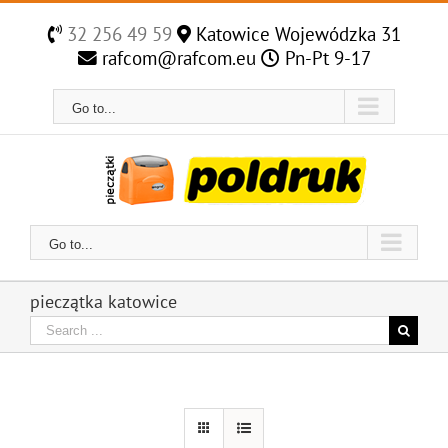
Skip
to
32 256 49 59
Katowice Wojewódzka 31
content
rafcom@rafcom.eu
Pn-Pt 9-17
Go to...
Go to...
pieczątka katowice
Search
for: