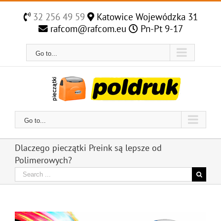
Skip
to
32 256 49 59
Katowice Wojewódzka 31
content
rafcom@rafcom.eu
Pn-Pt 9-17
Go to...
Go to...
Dlaczego pieczątki Preink są lepsze od
Polimerowych?
Search
for: