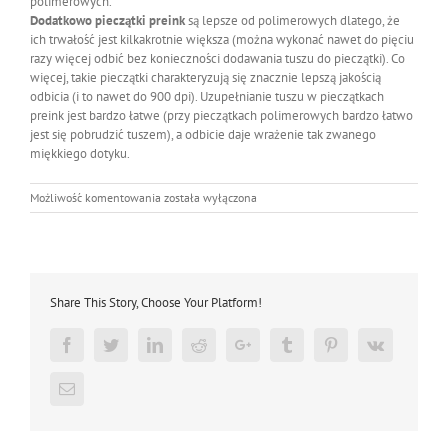
polimerowych.
Dodatkowo pieczątki preink
są lepsze od polimerowych dlatego, że
ich trwałość jest kilkakrotnie większa (można wykonać nawet do pięciu
razy więcej odbić bez konieczności dodawania tuszu do pieczątki). Co
więcej, takie pieczątki charakteryzują się znacznie lepszą jakością
odbicia (i to nawet do 900 dpi). Uzupełnianie tuszu w pieczątkach
preink jest bardzo łatwe (przy pieczątkach polimerowych bardzo łatwo
jest się pobrudzić tuszem), a odbicie daje wrażenie tak zwanego
miękkiego dotyku.
Dlaczego
Możliwość komentowania
została wyłączona
pieczątki
Preink
są
lepsze
od
Share This Story, Choose Your Platform!
Polimerowych?
Facebook
Twitter
LinkedIn
Reddit
Google+
Tumblr
Pinterest
Vk
Email