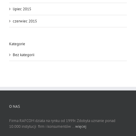
lipiec 2015
czerwiec 2015
Kategorie
Bez kategorii
O NAS
Firma RAFCOM działa na rynku od 1999r. Zdobyła uznanie ponad
10.000 instytucji firm i konsumentów ...
więcej